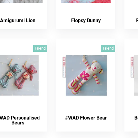
Amigurumi Lion
Flopsy Bunny
Friend
Friend
WAD Personalised
#WAD Flower Bear
B
Bears