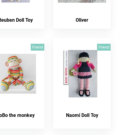
Reuben Doll Toy
Oliver
Friend
Friend
oBo the monkey
Naomi Doll Toy