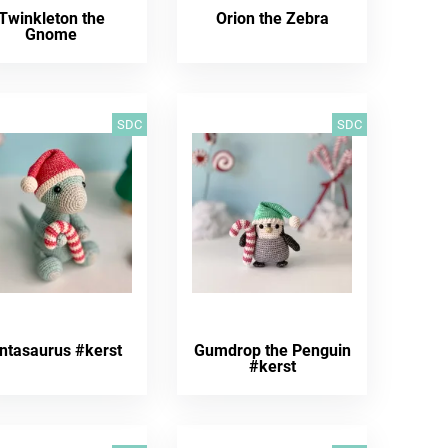
Twinkleton the
Orion the Zebra
Gnome
SDC
SDC
ntasaurus #kerst
Gumdrop the Penguin
#kerst