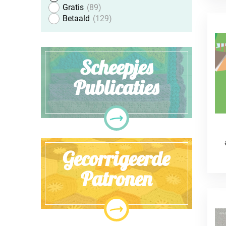
Gratis
89
Betaald
129
Scheepjes
Publicaties
Gecorrigeerde
Patronen