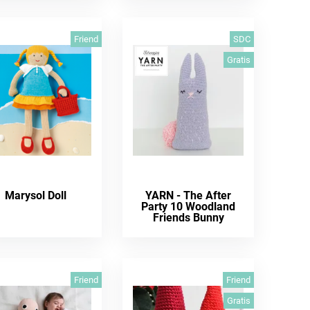
Friend
SDC
Gratis
Marysol Doll
YARN - The After
Party 10 Woodland
Friends Bunny
Friend
Friend
Gratis