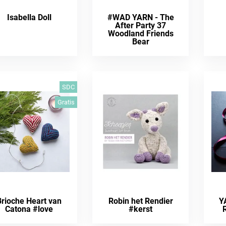
Isabella Doll
#WAD YARN - The
After Party 37
Woodland Friends
Bear
SDC
Gratis
Brioche Heart van
Robin het Rendier
Y
Catona #love
#kerst