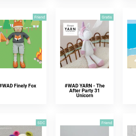
Friend
Gratis
#WAD Finely Fox
#WAD YARN - The
After Party 31
Unicorn
SDC
Friend