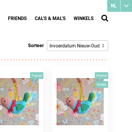
NL
FRIENDS
CAL'S & MAL'S
WINKELS
Sorteer
Invoerdatum Nieuw-Oud
Friend
Friend
Gratis