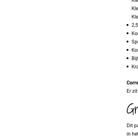
Kle
Kle
Kle
2,
Ko
Sp
Ko
Bij
Kr
Corre
Er zi
Gr
Dit p
in he