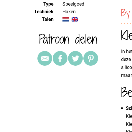
Type
Speelgoed
By
Techniek
haken
Talen
Kl
Patroon delen
In h
deze 
sili
maar
Be
Sc
Kle
Kle