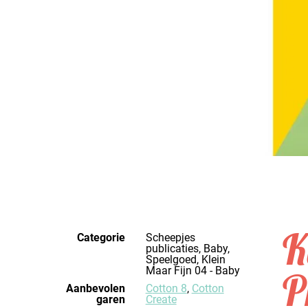
K
Categorie
Scheepjes
publicaties, Baby,
Speelgoed, Klein
Maar Fijn 04 - Baby
P
Aanbevolen
Cotton 8
,
Cotton
garen
Create