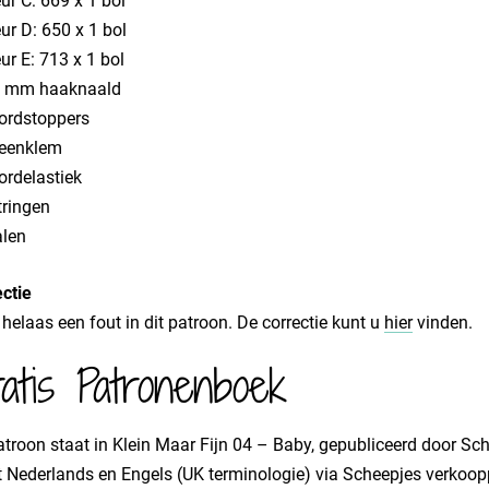
ur C: 669 x 1 bol
ur D: 650 x 1 bol
ur E: 713 x 1 bol
5 mm haaknaald
ordstoppers
eenklem
ordelastiek
tringen
alen
ctie
t helaas een fout in dit patroon. De correctie kunt u
hier
vinden.
atis Patronenboek
atroon staat in Klein Maar Fijn 04 – Baby, gepubliceerd door Sch
t Nederlands en Engels (UK terminologie) via Scheepjes verkoop