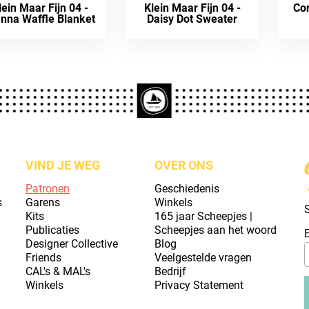
lein Maar Fijn 04 -
Klein Maar Fijn 04 -
Cor
nna Waffle Blanket
Daisy Dot Sweater
VIND JE WEG
OVER ONS
Patronen
Geschiedenis
s
Garens
Winkels
S
Kits
165 jaar Scheepjes |
Publicaties
Scheepjes aan het woord
Designer Collective
Blog
Friends
Veelgestelde vragen
CAL's & MAL's
Bedrijf
Winkels
Privacy Statement