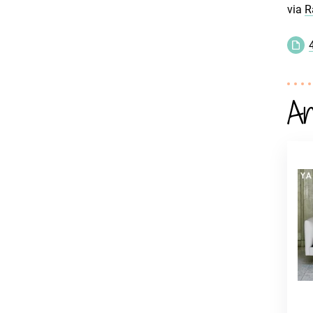
via
R
An