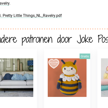
avelry
.
4. Pretty Little Things_NL_Ravelry.pdf
dere patronen door Joke Po
Gratis