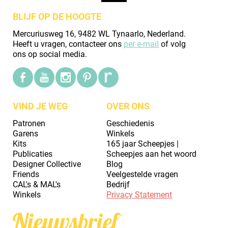
BLIJF OP DE HOOGTE
Mercuriusweg 16, 9482 WL Tynaarlo, Nederland.
Heeft u vragen, contacteer ons
per e-mail
of volg
ons op social media.
VIND JE WEG
OVER ONS
Patronen
Geschiedenis
Garens
Winkels
Kits
165 jaar Scheepjes |
Publicaties
Scheepjes aan het woord
Designer Collective
Blog
Friends
Veelgestelde vragen
CAL's & MAL's
Bedrijf
Winkels
Privacy Statement
Nieuwsbrief