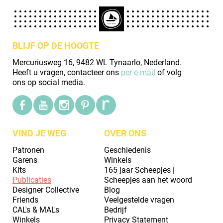
BLIJF OP DE HOOGTE
Mercuriusweg 16, 9482 WL Tynaarlo, Nederland.
Heeft u vragen, contacteer ons
per e-mail
of volg
ons op social media.
VIND JE WEG
OVER ONS
Patronen
Geschiedenis
Garens
Winkels
Kits
165 jaar Scheepjes |
Publicaties
Scheepjes aan het woord
Designer Collective
Blog
Friends
Veelgestelde vragen
CAL's & MAL's
Bedrijf
Winkels
Privacy Statement