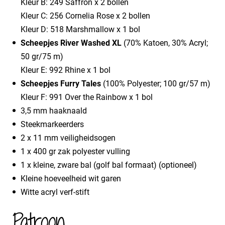
Kleur B: 249 Saffron x 2 bollen
Kleur C: 256 Cornelia Rose x 2 bollen
Kleur D: 518 Marshmallow x 1 bol
Scheepjes River Washed XL
(70% Katoen, 30% Acryl;
50 gr/75 m)
Kleur E: 992 Rhine x 1 bol
Scheepjes Furry Tales
(100% Polyester; 100 gr/57 m)
Kleur F: 991 Over the Rainbow x 1 bol
3,5 mm haaknaald
Steekmarkeerders
2 x 11 mm veiligheidsogen
1 x 400 gr zak polyester vulling
1 x kleine, zware bal (golf bal formaat) (optioneel)
Kleine hoeveelheid wit garen
Witte acryl verf-stift
Patroon