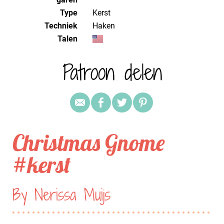
Type
Kerst
Techniek
haken
Talen
Patroon delen
Christmas Gnome
#kerst
By Nerissa Muijs