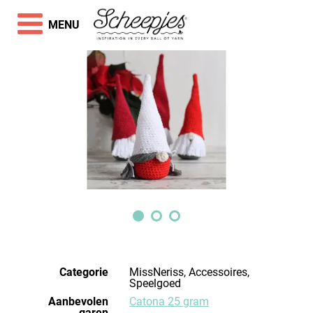
MENU
Categorie
MissNeriss, Accessoires,
Speelgoed
Aanbevolen
Catona 25 gram
garen