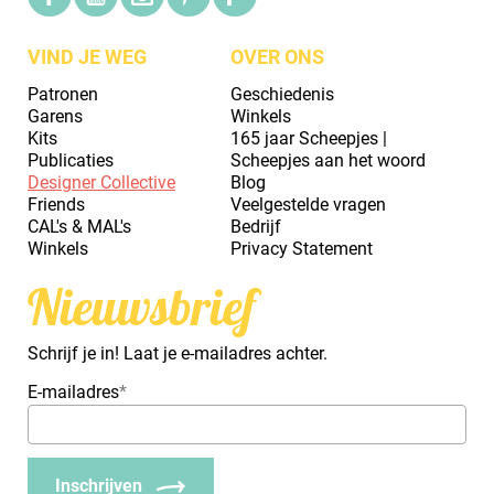
VIND JE WEG
OVER ONS
Patronen
Geschiedenis
Garens
Winkels
Kits
165 jaar Scheepjes |
Publicaties
Scheepjes aan het woord
Designer Collective
Blog
Friends
Veelgestelde vragen
CAL's & MAL's
Bedrijf
Winkels
Privacy Statement
Nieuwsbrief
Schrijf je in! Laat je e-mailadres achter.
E-mailadres
*
Inschrijven