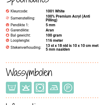
Kleurcode:
1001 White
100% Premium Acryl (Anti
Samenstelling:
Pilling)
Pendikte 1:
5 mm
Garendikte:
Aran
Bal gewicht:
100 gram
Looplengte:
116 meter
13 st x 18 nld is 10 x 10 cm met
Stekenverhouding:
5 mm naalden
Wassymbolen