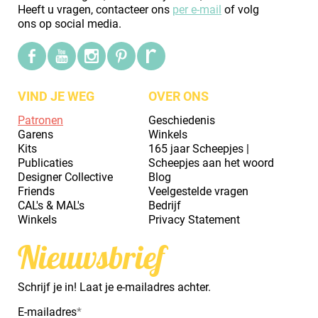
Heeft u vragen, contacteer ons
per e-mail
of volg
ons op social media.
VIND JE WEG
OVER ONS
Patronen
Geschiedenis
Garens
Winkels
Kits
165 jaar Scheepjes |
Publicaties
Scheepjes aan het woord
Designer Collective
Blog
Friends
Veelgestelde vragen
CAL's & MAL's
Bedrijf
Winkels
Privacy Statement
Nieuwsbrief
Schrijf je in! Laat je e-mailadres achter.
E-mailadres
*