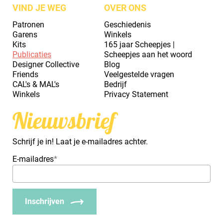
VIND JE WEG
OVER ONS
Patronen
Geschiedenis
Garens
Winkels
Kits
165 jaar Scheepjes |
Publicaties
Scheepjes aan het woord
Designer Collective
Blog
Friends
Veelgestelde vragen
CAL's & MAL's
Bedrijf
Winkels
Privacy Statement
Nieuwsbrief
Schrijf je in! Laat je e-mailadres achter.
E-mailadres
*
Inschrijven