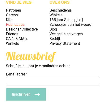
VIND JE WEG
OVER ONS
Patronen
Geschiedenis
Garens
Winkels
Kits
165 jaar Scheepjes |
Publicaties
Scheepjes aan het woord
Designer Collective
Blog
Friends
Veelgestelde vragen
CAL's & MAL's
Bedrijf
Winkels
Privacy Statement
Nieuwsbrief
Schrijf je in! Laat je e-mailadres achter.
E-mailadres
*
Inschrijven