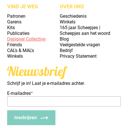
VIND JE WEG
OVER ONS
Patronen
Geschiedenis
Garens
Winkels
Kits
165 jaar Scheepjes |
Publicaties
Scheepjes aan het woord
Designer Collective
Blog
Friends
Veelgestelde vragen
CAL's & MAL's
Bedrijf
Winkels
Privacy Statement
Nieuwsbrief
Schrijf je in! Laat je e-mailadres achter.
E-mailadres
*
Inschrijven