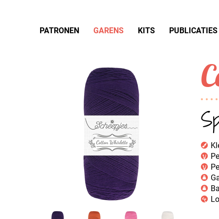
PATRONEN
GARENS
KITS
PUBLICATIES
C
Sp
Kl
Pe
Pe
Ga
Ba
Lo