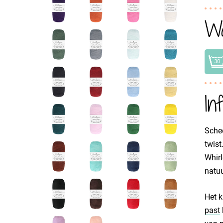
Wa
In
Schee
twist
Whirl
natuu
Het k
past