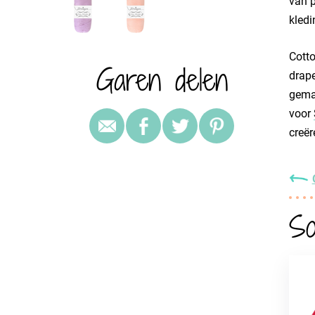
van p
kledi
Cotto
Garen delen
drape
gemak
voor
creë
So