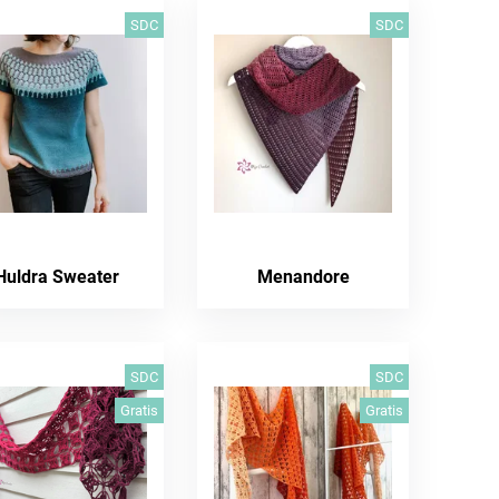
SDC
SDC
Huldra Sweater
Menandore
SDC
SDC
Gratis
Gratis