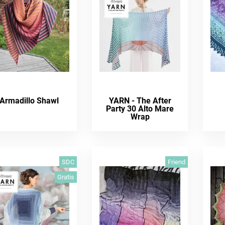
Armadillo Shawl
YARN - The After
Party 30 Alto Mare
Wrap
SDC
Friend
Gratis