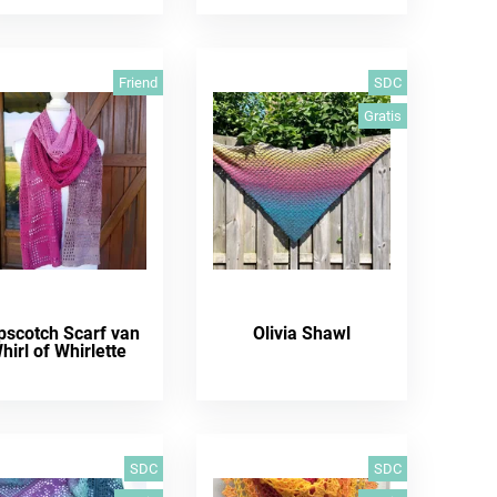
Friend
SDC
Gratis
pscotch Scarf van
Olivia Shawl
hirl of Whirlette
SDC
SDC