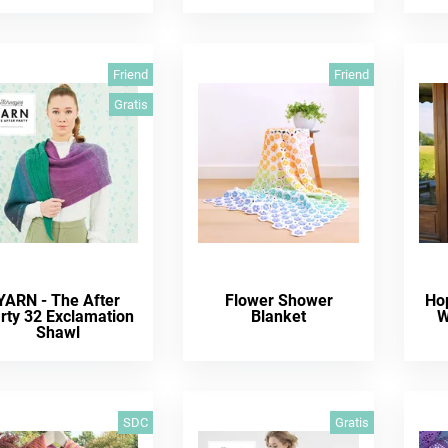
Friend
Friend
Gratis
YARN - The After
Flower Shower
Ho
rty 32 Exclamation
Blanket
W
Shawl
SDC
Gratis