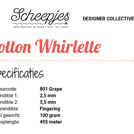
DESIGNER COLLECTIVE
otton Whirlette
ecificaties
eurcode:
801 Grape
ndikte 1:
2,5 mm
ndikte 2:
3,5 mm
rendikte:
Fingering
l gewicht:
100 gram
oplengte:
455 meter