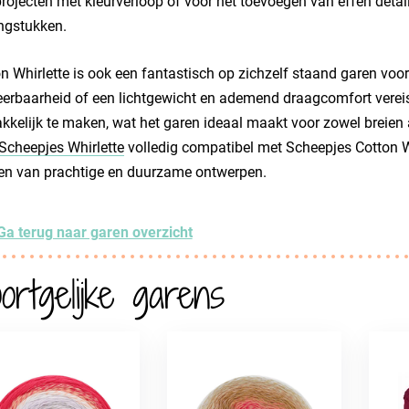
rojecten met kleurverloop of voor het toevoegen van effen detai
ngstukken.
n Whirlette is ook een fantastisch op zichzelf staand garen voor p
erbaarheid of een lichtgewicht en ademend draagcomfort vereisen
kelijk te maken, wat het garen ideaal maakt voor zowel breien 
Scheepjes Whirlette
volledig compatibel met Scheepjes Cotton Wh
ren van prachtige en duurzame ontwerpen.
Ga terug naar garen overzicht
ortgelijke garens