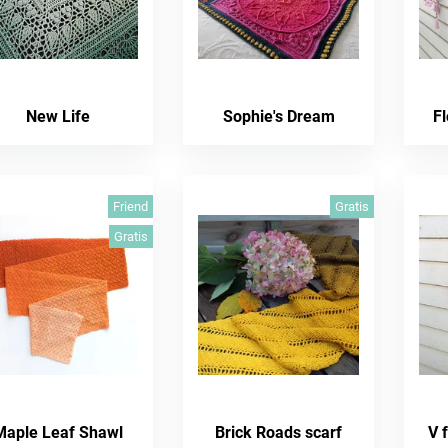
New Life
Sophie's Dream
F
Friend
Gratis
Gratis
Maple Leaf Shawl
Brick Roads scarf
V 