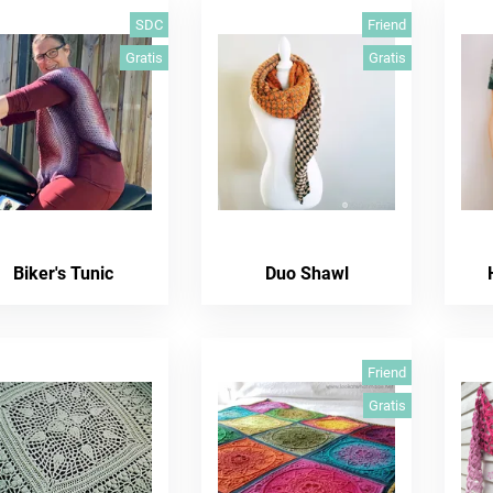
SDC
Friend
Gratis
Gratis
Biker's Tunic
Duo Shawl
Friend
Gratis