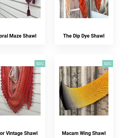
loral Maze Shawl
The Dip Dye Shawl
SDC
SDC
for Vintage Shawl
Macam Wing Shawl