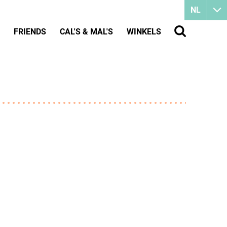
NL
FRIENDS
CAL'S & MAL'S
WINKELS