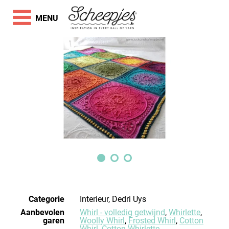
MENU
Categorie
Interieur, Dedri Uys
Aanbevolen
Whirl - volledig getwijnd
,
Whirlette
,
garen
Woolly Whirl
,
Frosted Whirl
,
Cotton
Whirl
,
Cotton Whirlette