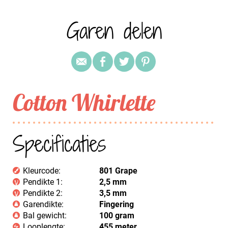
Garen delen
Cotton Whirlette
Specificaties
Kleurcode:
801 Grape
Pendikte 1:
2,5 mm
Pendikte 2:
3,5 mm
Garendikte:
Fingering
Bal gewicht:
100 gram
Looplengte:
455 meter