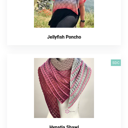
Jellyfish Poncho
SDC
Hypatia Shawl