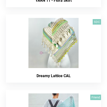
YARN 11 - Flora Skirt
SDC
Dreamy Lattice CAL
Friend