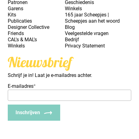
Patronen
Geschiedenis
Garens
Winkels
Kits
165 jaar Scheepjes |
Publicaties
Scheepjes aan het woord
Designer Collective
Blog
Friends
Veelgestelde vragen
CAL's & MAL's
Bedrijf
Winkels
Privacy Statement
Nieuwsbrief
Schrijf je in! Laat je e-mailadres achter.
E-mailadres
*
Inschrijven
_Em