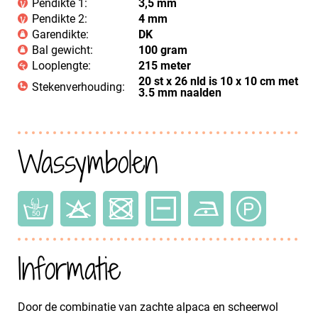
Pendikte 1:
3,5 mm
Pendikte 2:
4 mm
Garendikte:
DK
Bal gewicht:
100 gram
Looplengte:
215 meter
20 st x 26 nld is 10 x 10 cm met
Stekenverhouding:
3.5 mm naalden
Wassymbolen
Informatie
Door de combinatie van zachte alpaca en scheerwol