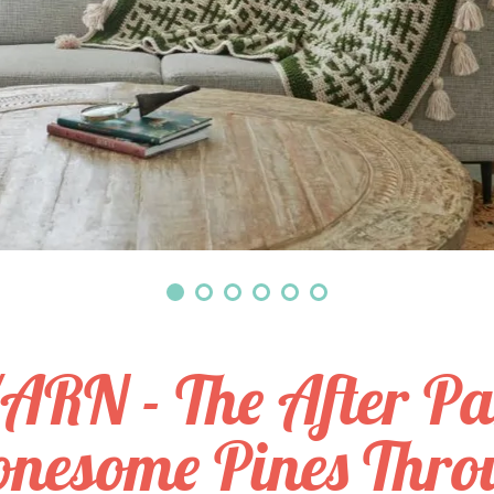
ARN - The After Pa
onesome Pines Thr