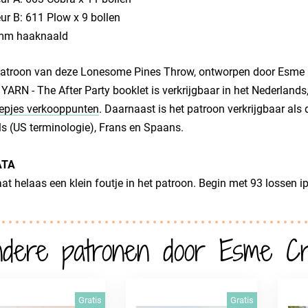
ur B: 611 Plow x 9 bollen
mm haaknaald
atroon van deze Lonesome Pines Throw, ontworpen door Esme Cri
YARN - The After Party booklet is verkrijgbaar in het Nederlands
epjes verkooppunten
. Daarnaast is het patroon verkrijgbaar als
s (US terminologie), Frans en Spaans.
ATA
taat helaas een klein foutje in het patroon. Begin met 93 lossen i
dere patronen door Esme Cr
Gratis
Gratis