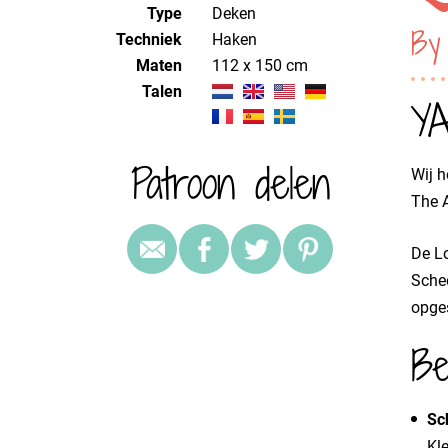
Type
Deken
By
Techniek
haken
Maten
112 x 150 cm
Talen
YA
Patroon delen
Wij h
The A
De L
Schee
opges
Be
Sc
Kle