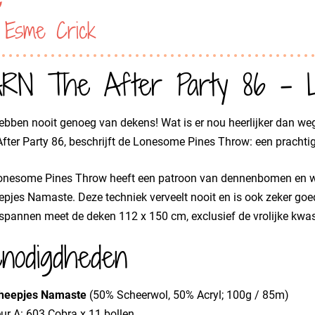
 Esme Crick
RN The After Party 86 - 
ebben nooit genoeg van dekens! Wat is er nou heerlijker dan 
fter Party 86, beschrijft de Lonesome Pines Throw: een pracht
onesome Pines Throw heeft een patroon van dennenbomen en wo
pjes Namaste. Deze techniek verveelt nooit en is ook zeker go
pannen meet de deken 112 x 150 cm, exclusief de vrolijke kwa
nodigdheden
heepjes Namaste
(50% Scheerwol, 50% Acryl; 100g / 85m)
ur A: 603 Cobra x 11 bollen