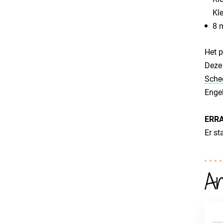
Kle
8 
Het p
Deze 
Sche
Engel
​ERR
​Er s
An