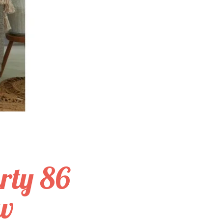
rty 86
ow