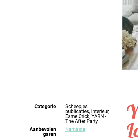
Y
Categorie
Scheepjes
publicaties, Interieur,
Esme Crick, YARN -
The After Party
L
Aanbevolen
Namaste
garen