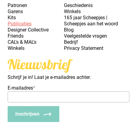
Patronen
Geschiedenis
Garens
Winkels
Kits
165 jaar Scheepjes |
Publicaties
Scheepjes aan het woord
Designer Collective
Blog
Friends
Veelgestelde vragen
CAL's & MAL's
Bedrijf
Winkels
Privacy Statement
Nieuwsbrief
Schrijf je in! Laat je e-mailadres achter.
E-mailadres
*
Inschrijven
_Em