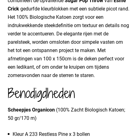
combineert de opvallende
Sugar Pop Throw
van
Esme
Crick
gedurfde kleurblokken met een subtiele picot rand.
Het 100% Biologische Katoen zorgt voor een
indrukwekkende steekdefinitie om textuur en details nog
verder te accentueren. De elegante rijen met de
parelsteek, worden omsloten door simpele vasten om
het tot een ontspannen project te maken. Met
afmetingen van 100 x 150cm is de deken perfect voor
een ledikant, of om onder te kruipen om tijdens
zomeravonden naar de sterren te staren.
Benodigdheden
Scheepjes Organicon
(100% Zacht Biologisch Katoen;
50 gr/170 m)
Kleur A 233 Restless Pine x 3 bollen