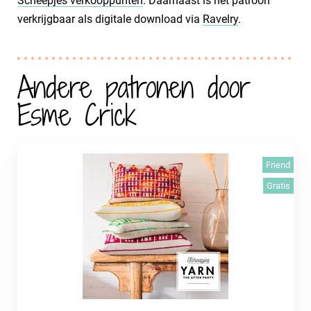
Scheepjes verkooppunten
. Daarnaast is het patroon
verkrijgbaar als digitale download via
Ravelry
.
Andere patronen door
Esme Crick
Friend
Gratis