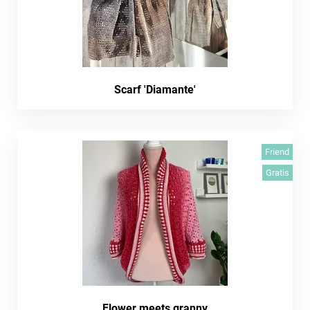
Scarf 'Diamante'
Friend
Gratis
Flower meets granny