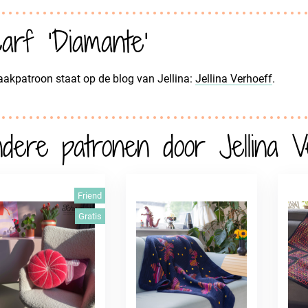
arf 'Diamante'
aakpatroon staat op de blog van Jellina:
Jellina Verhoeff
.
dere patronen door Jellina V
Friend
Gratis