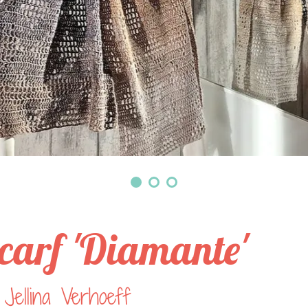
carf 'Diamante'
Jellina Verhoeff