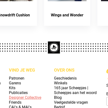
nowdrift Cushion
Wings and Wonder
VIND JE WEG
OVER ONS
Patronen
Geschiedenis
s
Garens
Winkels
S
Kits
165 jaar Scheepjes |
Publicaties
Scheepjes aan het woord
Designer Collective
Blog
Friends
Veelgestelde vragen
CAL's & MAL's
Bedrijf