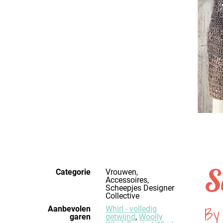
S
Categorie
Vrouwen,
Accessoires,
Scheepjes Designer
Collective
By 
Aanbevolen
Whirl - volledig
garen
getwijnd
,
Woolly