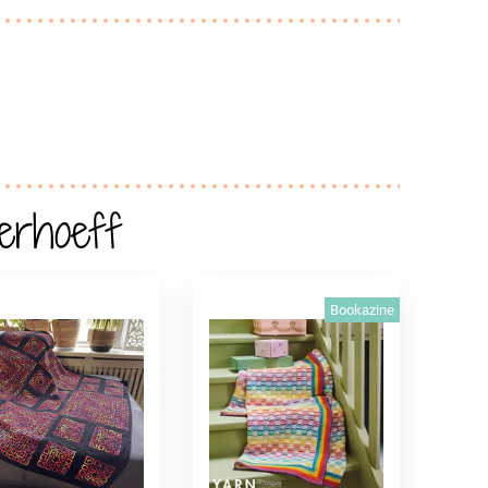
erhoeff
Bookazine