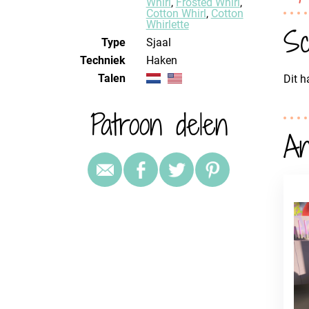
Whirl
,
Frosted Whirl
,
Cotton Whirl
,
Cotton
Whirlette
Sc
Type
Sjaal
Techniek
haken
Talen
Dit h
Patroon delen
An