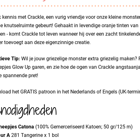
kennis met Crackle, een vurig vriendje voor onze kleine monstertj
 je knutselruimte gebeurt! Gehaakt in levendige oranje tinten van
en - komt Crackle tot leven wanneer hij over een zacht tinkelend
er toevoegt aan deze eigenzinnige creatie.
ieve Tip:
Wil je jouw griezelige monster extra griezelig maken? 
pjes Glow Up garen, en zie hoe de ogen van Crackle angstaanja
e spannende pret!
oad het GRATIS patroon in het Nederlands of Engels (UK-termin
nodigdheden
heepjes Catona
(100% Gemerceriseerd Katoen; 50 gr/125 m)
eur A
281 Tangerine x 1 bol