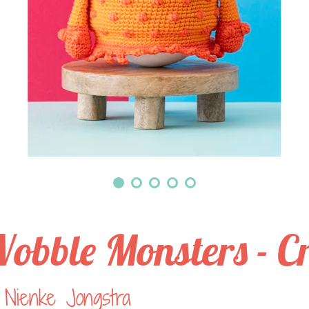
obble Monsters - C
 Nienke Jongstra