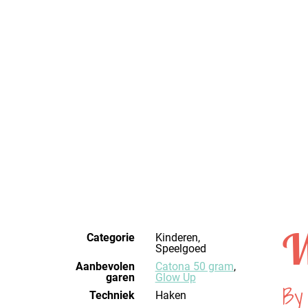
W
Categorie
Kinderen,
Speelgoed
Aanbevolen
Catona 50 gram
,
garen
Glow Up
By
Techniek
haken