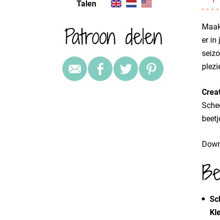
Talen
Patroon delen
Maak 
er in
seizo
plezi
Creat
Schee
beetj
Downl
Be
Sc
Kl