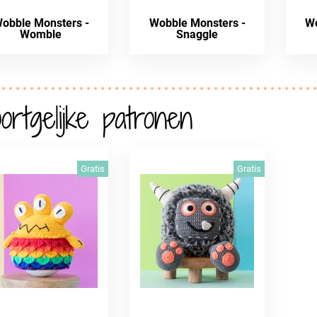
obble Monsters -
Wobble Monsters -
Wo
Womble
Snaggle
ortgelijke patronen
Gratis
Gratis