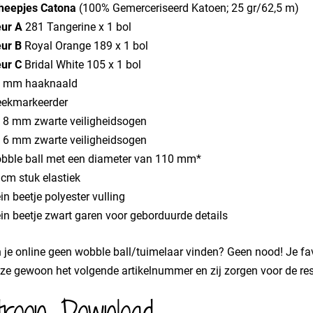
heepjes Catona
(100% Gemerceriseerd Katoen; 25 gr/62,5 m)
eur A
281 Tangerine x 1 bol
eur B
Royal Orange 189 x 1 bol
eur C
Bridal White 105 x 1 bol
5 mm haaknaald
eekmarkeerder
x 8 mm zwarte veiligheidsogen
x 6 mm zwarte veiligheidsogen
bble ball met een diameter van 110 mm*
 cm stuk elastiek
in beetje polyester vulling
in beetje zwart garen voor geborduurde details
 je online geen wobble ball/tuimelaar vinden? Geen nood! Je favo
ze gewoon het volgende artikelnummer en zij zorgen voor de res
troon Download