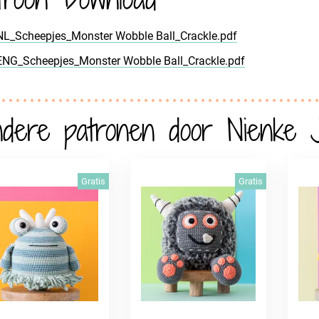
NL_Scheepjes_Monster Wobble Ball_Crackle.pdf
ENG_Scheepjes_Monster Wobble Ball_Crackle.pdf
dere patronen door Nienke J
Gratis
Gratis