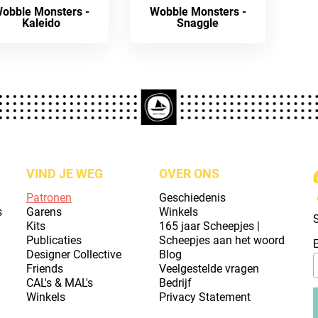
obble Monsters -
Wobble Monsters -
Kaleido
Snaggle
VIND JE WEG
OVER ONS
Patronen
Geschiedenis
s
Garens
Winkels
S
Kits
165 jaar Scheepjes |
Publicaties
Scheepjes aan het woord
Designer Collective
Blog
Friends
Veelgestelde vragen
CAL's & MAL's
Bedrijf
Winkels
Privacy Statement