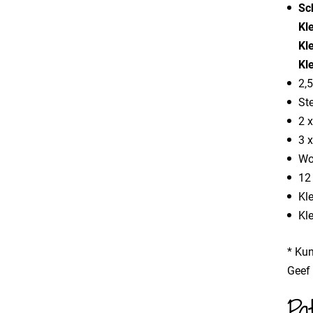
Sc
Kl
Kl
Kl
2,
St
2 
3 
Wo
12
Kle
Kle
* Kun
Geef 
Pa