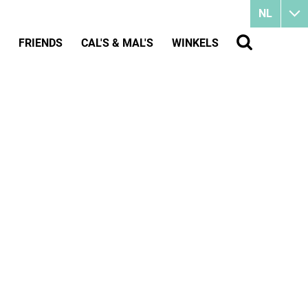
NL
FRIENDS
CAL'S & MAL'S
WINKELS