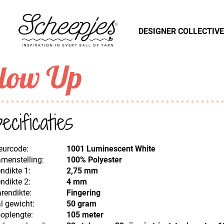
DESIGNER COLLECTIVE
low Up
ecificaties
eurcode:
1001 Luminescent White
menstelling:
100% Polyester
ndikte 1:
2,75 mm
ndikte 2:
4 mm
rendikte:
Fingering
l gewicht:
50 gram
oplengte:
105 meter