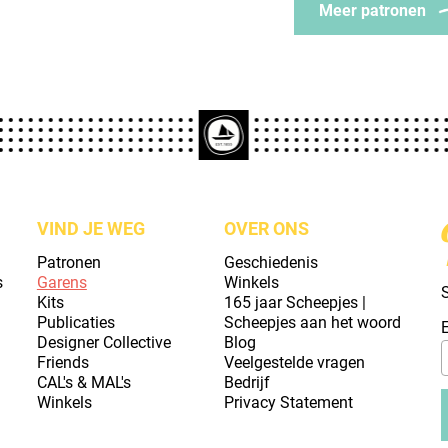
Meer patronen
VIND JE WEG
OVER ONS
Patronen
Geschiedenis
s
Garens
Winkels
S
Kits
165 jaar Scheepjes |
Publicaties
Scheepjes aan het woord
Designer Collective
Blog
Friends
Veelgestelde vragen
CAL's & MAL's
Bedrijf
Winkels
Privacy Statement