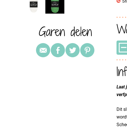
St
Wa
Garen delen
In
Laat 
verfp
Dit s
wordt
Schee