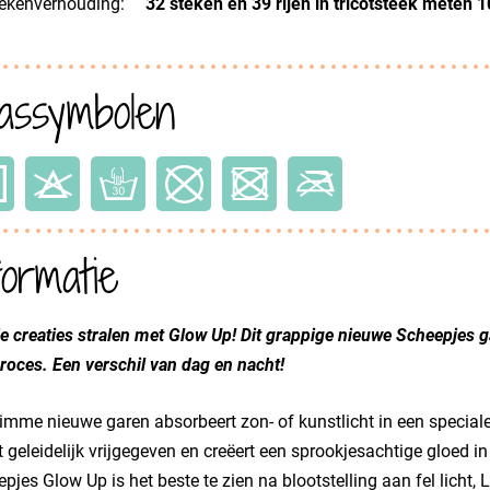
ekenverhouding:
32 steken en 39 rijen in tricotsteek meten
ssymbolen
formatie
je creaties stralen met Glow Up! Dit grappige nieuwe Scheepjes g
roces. Een verschil van dag en nacht!
limme nieuwe garen absorbeert zon- of kunstlicht in een speciale 
 geleidelijk vrijgegeven en creëert een sprookjesachtige gloed i
pjes Glow Up is het beste te zien na blootstelling aan fel licht