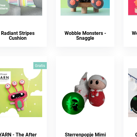
Radiant Stripes
Wobble Monsters -
Wo
Cushion
Snaggle
Gratis
YARN - The After
Sterrenpopje Mimi