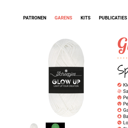
PATRONEN
GARENS
KITS
PUBLICATIES
G
Sp
Kl
Sa
Pe
Pe
Ga
Ba
Lo