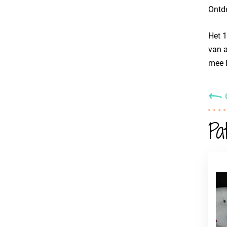
Ontd
Het 1
van a
mee b
Pa