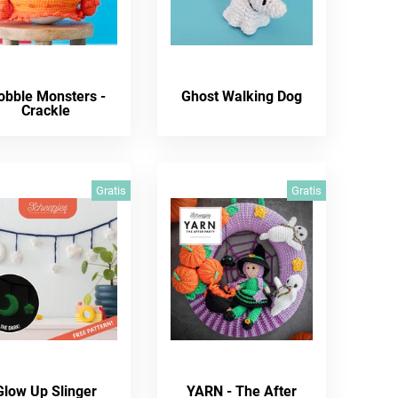
bble Monsters -
Ghost Walking Dog
Crackle
Gratis
Gratis
Glow Up Slinger
YARN - The After