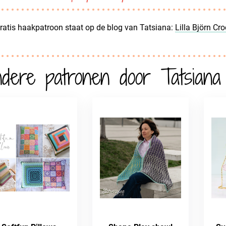
ratis haakpatroon staat op de blog van Tatsiana:
Lilla Björn Cr
dere patronen door Tatsiana