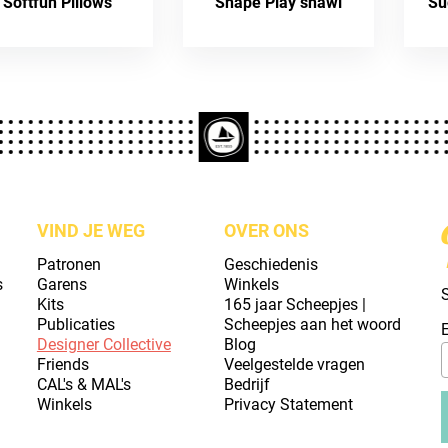
Softfun Pillows
Shape Play shawl
Su
VIND JE WEG
OVER ONS
Patronen
Geschiedenis
s
Garens
Winkels
S
Kits
165 jaar Scheepjes |
Publicaties
Scheepjes aan het woord
Designer Collective
Blog
Friends
Veelgestelde vragen
CAL's & MAL's
Bedrijf
Winkels
Privacy Statement