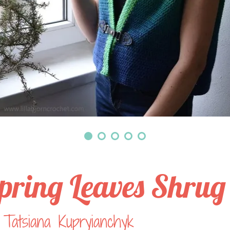
pring Leaves Shrug
Tatsiana Kupryianchyk