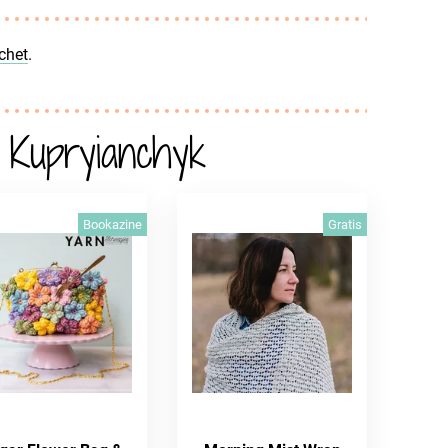
ochet
.
 Kupryianchyk
Bookazine
Gratis