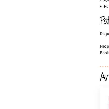
Pu
Pa
Dit p
Het 
Booka
An