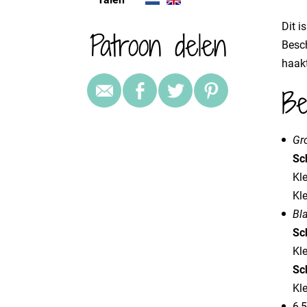
Dit i
Patroon delen
Besch
haak
Be
Gro
Sc
Kl
Kl
Bla
Sc
Kle
Sc
Kl
6,