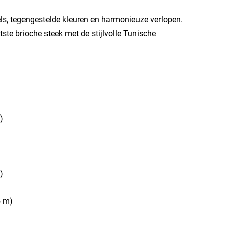
ls, tegengestelde kleuren en harmonieuze verlopen.
ste brioche steek met de stijlvolle Tunische
)
)
5 m)