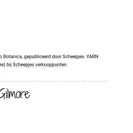
o Botanica, gepubliceerd door Scheepjes. YARN
ie) bij
Scheepjes verkooppunten
.
ilmore