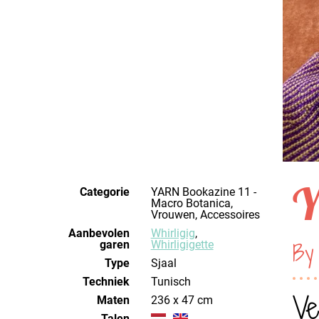
Y
Categorie
YARN Bookazine 11 -
Macro Botanica,
Vrouwen, Accessoires
Aanbevolen
Whirligig
,
By
garen
Whirligigette
Type
Sjaal
Techniek
tunisch
Ve
Maten
236 x 47 cm
Talen