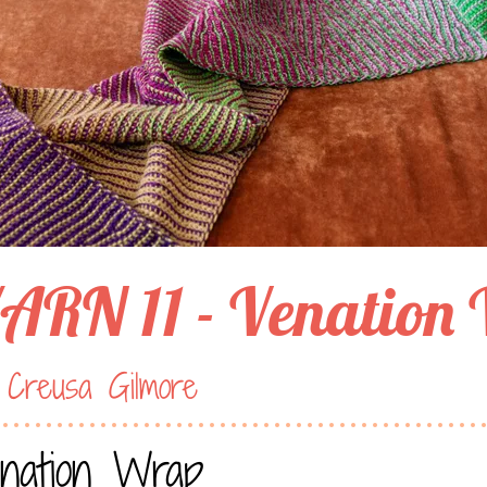
ARN 11 - Venation
 Creusa Gilmore
nation Wrap