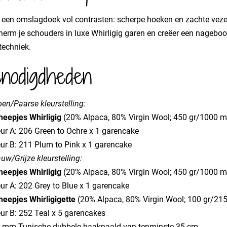
s een omslagdoek vol contrasten: scherpe hoeken en zachte veze
erm je schouders in luxe Whirligig garen en creëer een nageboot
techniek.
nodigdheden
en/Paarse kleurstelling:
heepjes Whirligig
(20% Alpaca, 80% Virgin Wool; 450 gr/1000 m
eur A: 206 Green to Ochre x 1 garencake
eur B: 211 Plum to Pink x 1 garencake
uw/Grijze kleurstelling:
heepjes Whirligig
(20% Alpaca, 80% Virgin Wool; 450 gr/1000 m
ur A: 202 Grey to Blue x 1 garencake
heepjes Whirligigette
(20% Alpaca, 80% Virgin Wool; 100 gr/21
eur B: 252 Teal x 5 garencakes
5 mm Tunische dubbele haaknaald van tenminste 35 cm