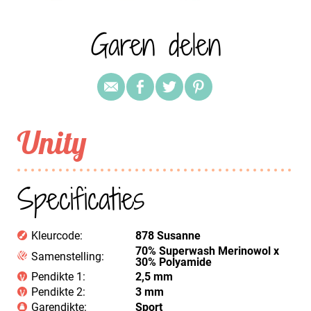
Garen delen
Unity
Specificaties
Kleurcode:
878 Susanne
70% Superwash Merinowol x
Samenstelling:
30% Polyamide
Pendikte 1:
2,5 mm
Pendikte 2:
3 mm
Garendikte:
Sport