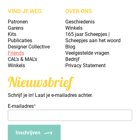
VIND JE WEG
OVER ONS
Patronen
Geschiedenis
Garens
Winkels
Kits
165 jaar Scheepjes |
Publicaties
Scheepjes aan het woord
Designer Collective
Blog
Friends
Veelgestelde vragen
CAL's & MAL's
Bedrijf
Winkels
Privacy Statement
Nieuwsbrief
Schrijf je in! Laat je e-mailadres achter.
E-mailadres
*
Inschrijven