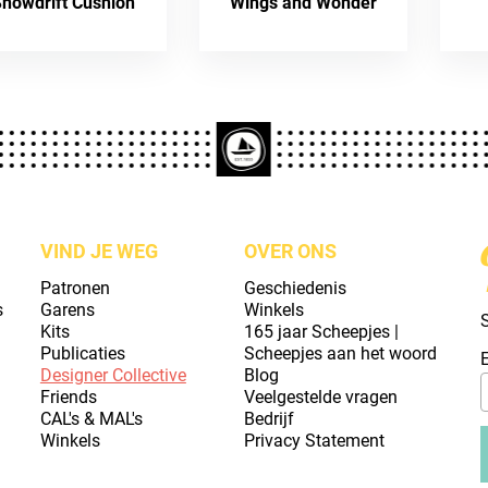
nowdrift Cushion
Wings and Wonder
VIND JE WEG
OVER ONS
Patronen
Geschiedenis
s
Garens
Winkels
S
Kits
165 jaar Scheepjes |
Publicaties
Scheepjes aan het woord
Designer Collective
Blog
Friends
Veelgestelde vragen
CAL's & MAL's
Bedrijf
Winkels
Privacy Statement