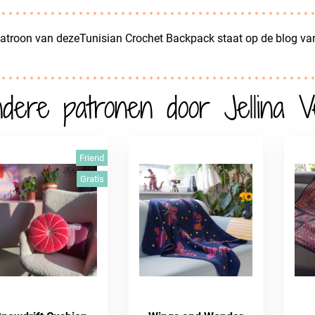
atroon van dezeTunisian Crochet Backpack staat op de blog van
dere patronen door Jellina V
Friend
Gratis