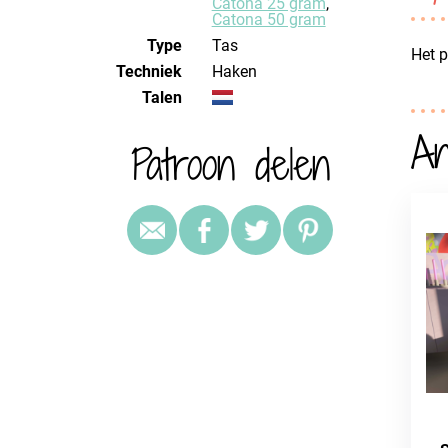
Catona 25 gram
,
Catona 50 gram
Type
Tas
Het p
Techniek
haken
Talen
An
Patroon delen