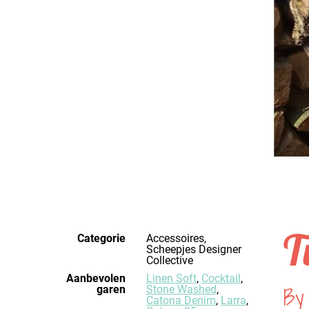
T
Categorie
Accessoires,
Scheepjes Designer
Collective
Aanbevolen
Linen Soft
,
Cocktail
,
By 
garen
Stone Washed
,
Catona Denim
,
Larra
,