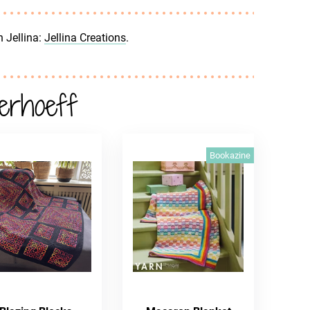
 Jellina:
Jellina Creations
.
erhoeff
Bookazine