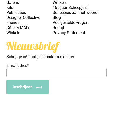
Garens
Winkels
Kits
165 jaar Scheepjes |
Publicaties
Scheepjes aan het woord
Designer Collective
Blog
Friends
Veelgestelde vragen
CAL's & MAL's
Bedrijf
Winkels
Privacy Statement
Nieuwsbrief
Schrijf je in! Laat je e-mailadres achter.
E-mailadres
*
Inschrijven
_Em