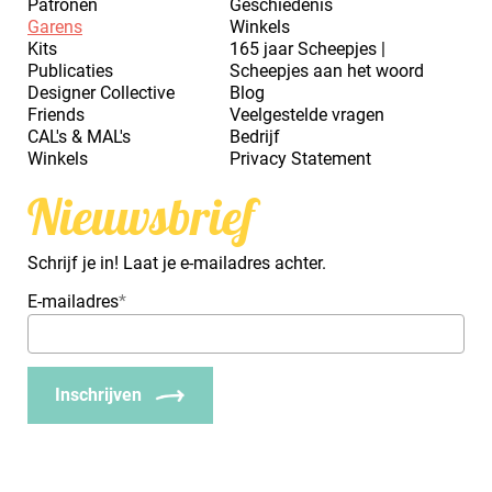
Patronen
Geschiedenis
Garens
Winkels
Kits
165 jaar Scheepjes |
Publicaties
Scheepjes aan het woord
Designer Collective
Blog
Friends
Veelgestelde vragen
CAL's & MAL's
Bedrijf
Winkels
Privacy Statement
Nieuwsbrief
Schrijf je in! Laat je e-mailadres achter.
E-mailadres
*
Inschrijven
_Em