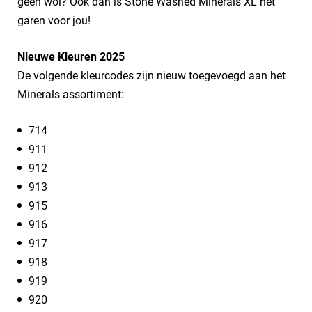
geen wol? Ook dan is Stone Washed Minerals XL hét
garen voor jou!
Nieuwe Kleuren 2025
De volgende kleurcodes zijn nieuw toegevoegd aan het
Minerals assortiment:
​714
911
912
913
915
916
917
918
919
920