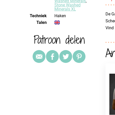
Washed Minerals
,
Stone Washed
Minerals XL
De Ga
Techniek
haken
Schee
Talen
Vind
Patroon delen
An