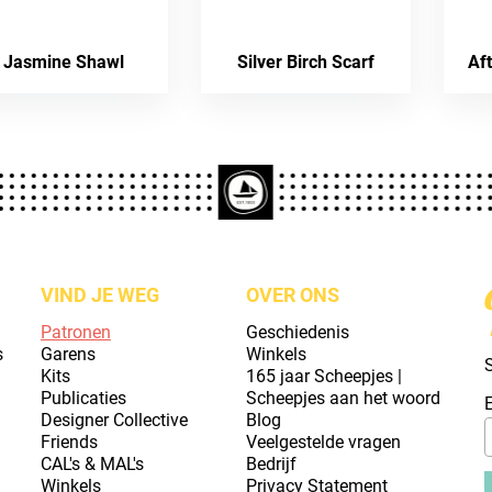
Jasmine Shawl
Silver Birch Scarf
Af
VIND JE WEG
OVER ONS
Patronen
Geschiedenis
s
Garens
Winkels
S
Kits
165 jaar Scheepjes |
Publicaties
Scheepjes aan het woord
Designer Collective
Blog
Friends
Veelgestelde vragen
CAL's & MAL's
Bedrijf
Winkels
Privacy Statement