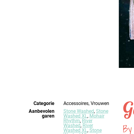
G
Categorie
Accessoires, Vrouwen
Aanbevolen
Stone Washed
,
Stone
garen
Washed XL
,
Mohair
Rhythm
,
River
By
Washed
,
River
Washed XL
,
Stone