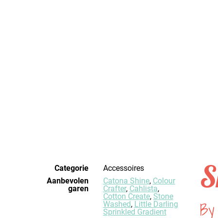
S
Categorie
Accessoires
Aanbevolen
Catona Shine
,
Colour
garen
Crafter
,
Cahlista
,
Cotton Create
,
Stone
By
Washed
,
Little Darling
Sprinkled Gradient