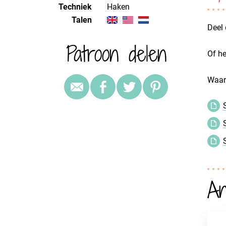
Techniek
haken
Talen
Deel 
Patroon delen
Of he
Waaro
An