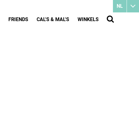
NL
FRIENDS
CAL'S & MAL'S
WINKELS