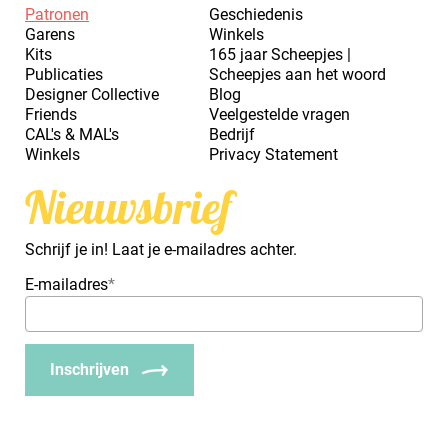
Patronen
Geschiedenis
Garens
Winkels
Kits
165 jaar Scheepjes |
Publicaties
Scheepjes aan het woord
Designer Collective
Blog
Friends
Veelgestelde vragen
CAL's & MAL's
Bedrijf
Winkels
Privacy Statement
Nieuwsbrief
Schrijf je in! Laat je e-mailadres achter.
E-mailadres
*
Inschrijven
_Em