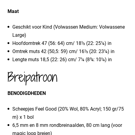
Maat
Geschikt voor Kind (Volwassen Medium: Volwassene
Large)
Hoofdomtrek 47 (56: 64) cm/ 18½ (22: 25¼) in
Omtrek muts 42 (50,5: 59) cm/ 16½ (20: 23¼) in
Lengte muts 18,5 (22: 26) cm/ 7¼ (8¾: 10¼) in
Breipatroon
BENODIGDHEDEN
​Scheepjes Feel Good (20% Wol, 80% Acryl; 150 gr/75
m) x 1 bol
6,5 mm en 8 mm rondbreinaalden, 80 cm lang (voor
magic loop breien)