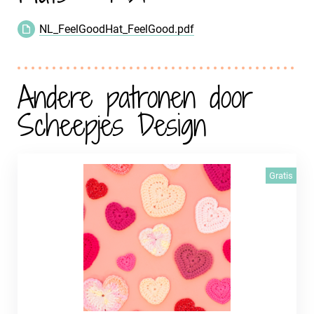
NL_FeelGoodHat_FeelGood.pdf
Andere patronen door
Scheepjes Design
Gratis