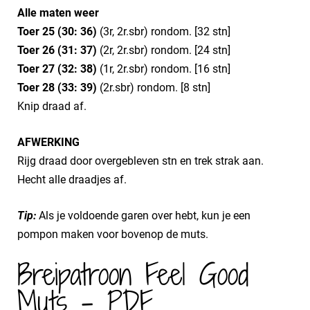
Alle maten weer
Toer 25 (30: 36)
(3r, 2r.sbr) rondom. [32 stn]
Toer 26 (31: 37)
(2r, 2r.sbr) rondom. [24 stn]
Toer 27 (32: 38)
(1r, 2r.sbr) rondom. [16 stn]
Toer 28 (33: 39)
(2r.sbr) rondom. [8 stn]
Knip draad af.
AFWERKING
Rijg draad door overgebleven stn en trek strak aan.
Hecht alle draadjes af.
Tip:
Als je voldoende garen over hebt, kun je een
pompon maken voor bovenop de muts.
Breipatroon Feel Good
Muts - PDF