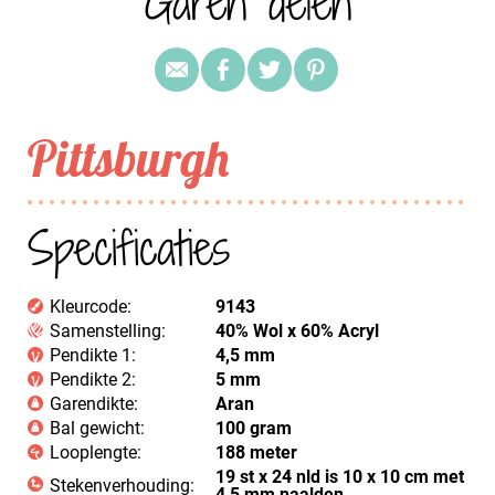
Garen delen
Pittsburgh
Specificaties
Kleurcode:
9143
Samenstelling:
40% Wol x 60% Acryl
Pendikte 1:
4,5 mm
Pendikte 2:
5 mm
Garendikte:
Aran
Bal gewicht:
100 gram
Looplengte:
188 meter
19 st x 24 nld is 10 x 10 cm met
Stekenverhouding:
4,5 mm naalden