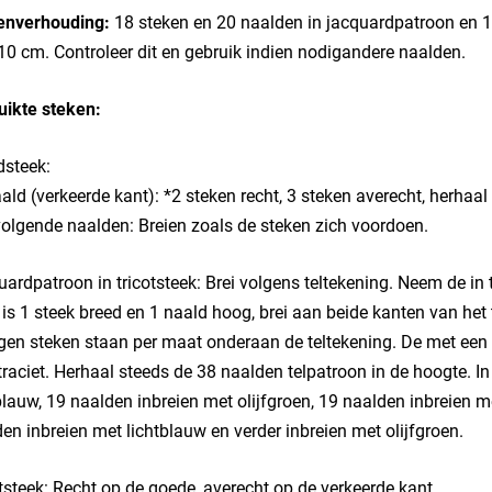
enverhouding:
18 steken en 20 naalden in jacquardpatroon en 18
10 cm. Controleer dit en gebruik indien nodigandere naalden.
uikte steken:
dsteek:
ald (verkeerde kant): *2 steken recht, 3 steken averecht, herhaal
volgende naalden: Breien zoals de steken zich voordoen.
ardpatroon in tricotsteek: Brei volgens teltekening. Neem de in 
e is 1 steek breed en 1 naald hoog, brei aan beide kanten van het
gen steken staan per maat onderaan de teltekening. De met een X 
traciet. Herhaal steeds de 38 naalden telpatroon in de hoogte. I
blauw, 19 naalden inbreien met olijfgroen, 19 naalden inbreien m
en inbreien met lichtblauw en verder inbreien met olijfgroen.
tsteek: Recht op de goede, averecht op de verkeerde kant.