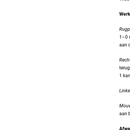
Werk
Rugp
1–0 s
aan d
Rech
terug
1 kan
Linke
Mouw
aan b
Afwe