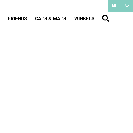
NL
FRIENDS
CAL'S & MAL'S
WINKELS