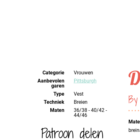
D
Categorie
Vrouwen
Aanbevolen
Pittsburgh
garen
Type
Vest
By
Techniek
breien
Maten
36/38 - 40/42 -
44/46
Mater
Patroon delen
brei