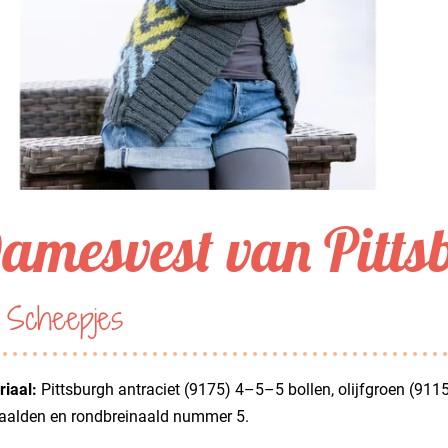
amesvest van Pitts
 Scheepjes
iaal:
Pittsburgh antraciet (9175) 4–5–5 bollen, olijfgroen (9115)
naalden en rondbreinaald nummer 5.