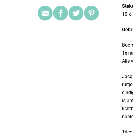
Stek
10 x 
Gebr
Boor
1e na
Alle 
Jacqu
ruitj
eindi
is an
licht
naald
Trico