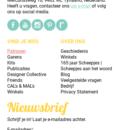
Mercuriusweg 16, 9482 WL Tynaarlo, Nederland.
Heeft u vragen, contacteer ons
per e-mail
of volg
ons op social media.
VIND JE WEG
OVER ONS
Patronen
Geschiedenis
Garens
Winkels
Kits
165 jaar Scheepjes |
Publicaties
Scheepjes aan het woord
Designer Collective
Blog
Friends
Veelgestelde vragen
CAL's & MAL's
Bedrijf
Winkels
Privacy Statement
Nieuwsbrief
Schrijf je in! Laat je e-mailadres achter.
E-mailadres
*