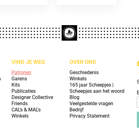
VIND JE WEG
OVER ONS
Patronen
Geschiedenis
s
Garens
Winkels
S
Kits
165 jaar Scheepjes |
Publicaties
Scheepjes aan het woord
Designer Collective
Blog
Friends
Veelgestelde vragen
CAL's & MAL's
Bedrijf
Winkels
Privacy Statement