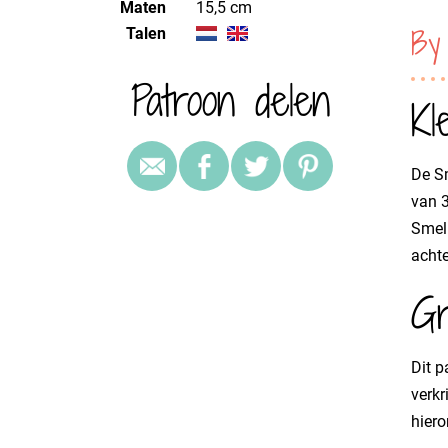
Maten
15,5 cm
By
Talen
Patroon delen
Kl
De Sm
van 3
Smell
achte
Gr
Dit p
verkr
hiero