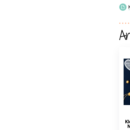
An
Kl