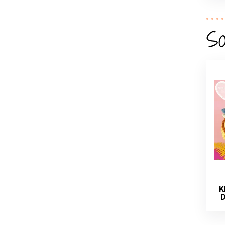
So
K
D