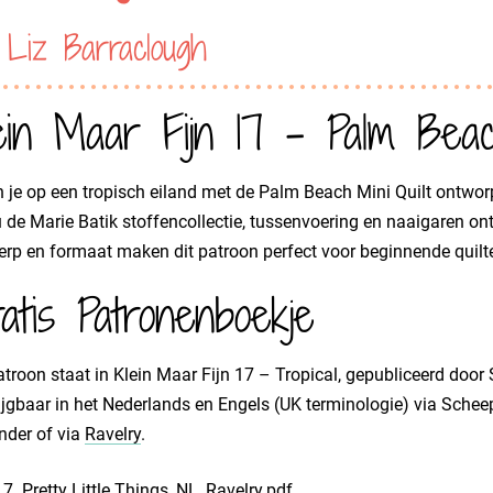
 Liz Barraclough
ein Maar Fijn 17 - Palm Beac
je op een tropisch eiland met de Palm Beach Mini Quilt ontwor
 de Marie Batik stoffencollectie, tussenvoering en naaigaren ont
rp en formaat maken dit patroon perfect voor beginnende quilte
atis Patronenboekje
atroon staat in Klein Maar Fijn 17 – Tropical, gepubliceerd door 
ijgbaar in het Nederlands en Engels (UK terminologie) via Sche
nder of via
Ravelry
.
17. Pretty Little Things_NL_Ravelry.pdf