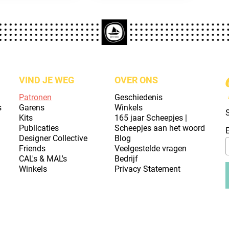
VIND JE WEG
OVER ONS
Patronen
Geschiedenis
s
Garens
Winkels
S
Kits
165 jaar Scheepjes |
Publicaties
Scheepjes aan het woord
Designer Collective
Blog
Friends
Veelgestelde vragen
CAL's & MAL's
Bedrijf
Winkels
Privacy Statement