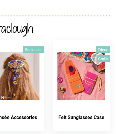
aclough
Bookazine
Friend
Gratis
nsée Accessories
Felt Sunglasses Case