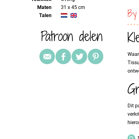
Maten
31 x 45 cm
By
Talen
Patroon delen
Kl
Waan 
Tissu
ontwe
Gr
Dit p
verkr
hiero