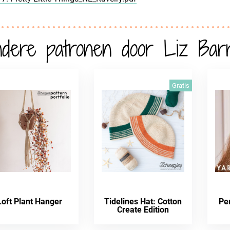
dere patronen door Liz Barr
Gratis
Loft Plant Hanger
Tidelines Hat: Cotton
Pe
Create Edition