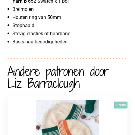
Yarn B
652 Swatch x 1 bol
Breimolen
Houten ring van 50mm
Stopnaald
Stevig elastiek of haarband
Basis naaibenodigdheden
Andere patronen door
Liz Barraclough
Gratis