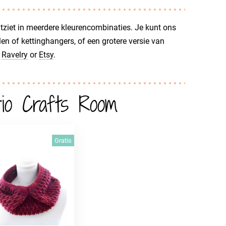
itziet in meerdere kleurencombinaties. Je kunt ons
n of kettinghangers, of een grotere versie van
p
Ravelry
or
Etsy
.
io Crafts Room
Gratis