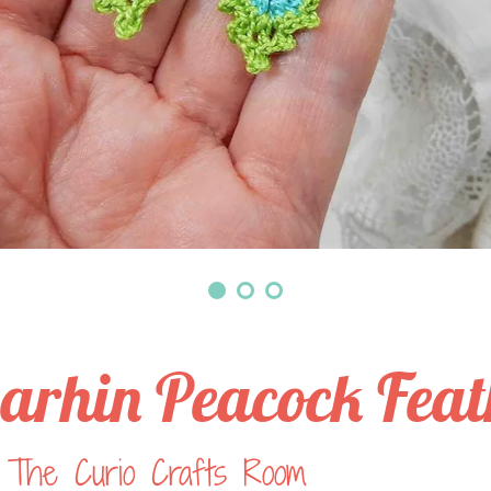
arhin Peacock Feat
 The Curio Crafts Room