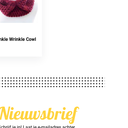
nkle Wrinkle Cowl
Nieuwsbrief
chrijf je in! Laat je e-mailadres achter.