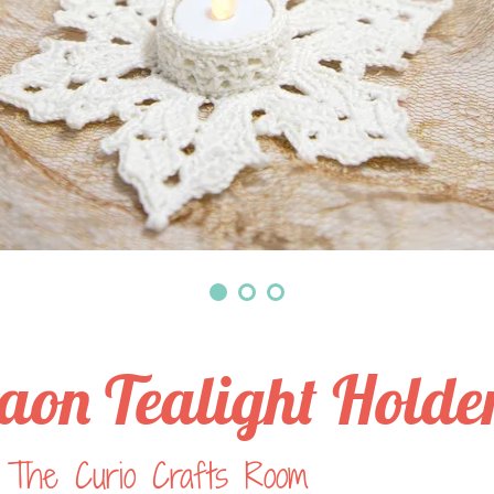
aon Tealight Holde
 The Curio Crafts Room