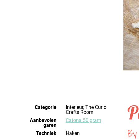
P
Categorie
Interieur, The Curio
Crafts Room
Aanbevolen
Catona 50 gram
garen
By
Techniek
haken