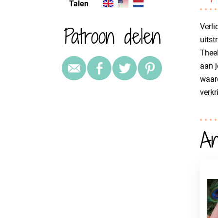
Talen
Patroon delen
Verli
uitst
Theel
aan j
waard
verkr
An