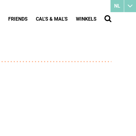
NL
FRIENDS
CAL'S & MAL'S
WINKELS