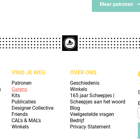
Meer patronen
VIND JE WEG
OVER ONS
Patronen
Geschiedenis
s
Garens
Winkels
S
Kits
165 jaar Scheepjes |
Publicaties
Scheepjes aan het woord
Designer Collective
Blog
Friends
Veelgestelde vragen
CAL's & MAL's
Bedrijf
Winkels
Privacy Statement