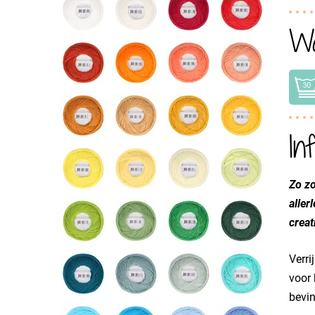
Wa
In
Zo zo
aller
creat
Verri
voor 
bevin