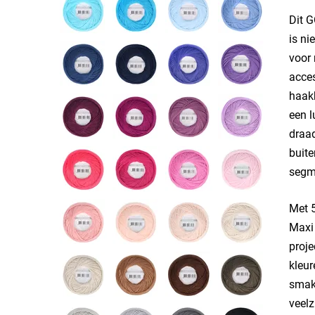
​Dit 
is ni
voor 
acces
haakk
een l
draad
buite
segm
Met 5
Maxi 
proje
kleur
smake
veelz