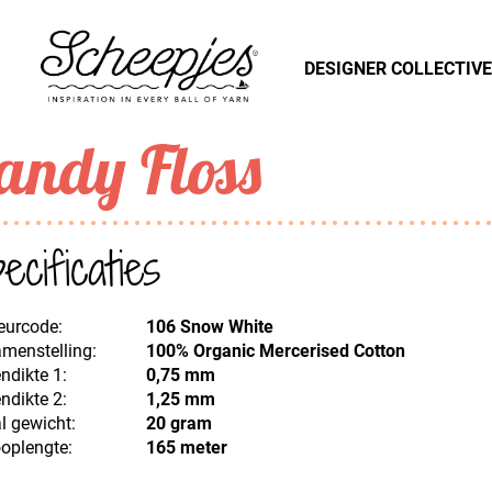
DESIGNER COLLECTIVE
andy Floss
ecificaties
eurcode:
106 Snow White
menstelling:
100% Organic Mercerised Cotton
ndikte 1:
0,75 mm
ndikte 2:
1,25 mm
l gewicht:
20 gram
oplengte:
165 meter