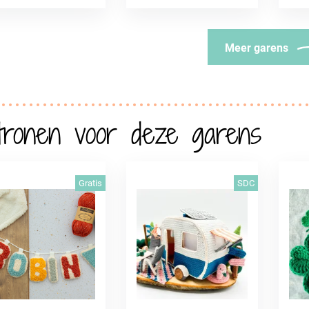
Meer garens
tronen voor deze garens
Gratis
SDC