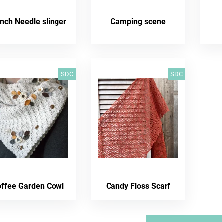
nch Needle slinger
Camping scene
SDC
SDC
offee Garden Cowl
Candy Floss Scarf