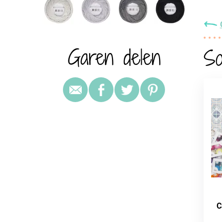
Garen delen
So
C