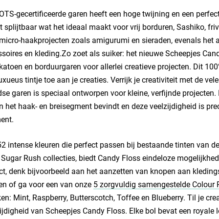
GOTS-gecertificeerde garen heeft een hoge twijning en een perfect
et splijtbaar wat het ideaal maakt voor vrij borduren, Sashiko, fri
micro-haakprojecten zoals amigurumi en sieraden, evenals het
soires en kleding.Zo zoet als suiker: het nieuwe Scheepjes Cand
atoen en borduurgaren voor allerlei creatieve projecten. Dit 1
uxueus tintje toe aan je creaties. Verrijk je creativiteit met de 
se garen is speciaal ontworpen voor kleine, verfijnde projecten. 
n het haak- en breisegment bevindt en deze veelzijdigheid is pr
ent.
2 intense kleuren die perfect passen bij bestaande tinten van d
Sugar Rush collecties, biedt Candy Floss eindeloze mogelijkhed
ct, denk bijvoorbeeld aan het aanzetten van knopen aan kleding
en of ga voor een van onze
5 zorgvuldig samengestelde Colour 
n: Mint, Raspberry, Butterscotch, Toffee en Blueberry. Til je cr
ijdigheid van Scheepjes Candy Floss. Elke bol bevat een royale 