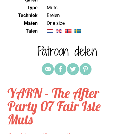
Type
Muts
Techniek
breien
Maten
one size
Talen
Patroon delen
YARN - The After
Party 07 Fair Isle
Muts