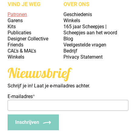
VIND JE WEG
OVER ONS
Patronen
Geschiedenis
Garens
Winkels
Kits
165 jaar Scheepjes |
Publicaties
Scheepjes aan het woord
Designer Collective
Blog
Friends
Veelgestelde vragen
CAL's & MAL's
Bedrijf
Winkels
Privacy Statement
Nieuwsbrief
Schrijf je in! Laat je e-mailadres achter.
E-mailadres
*
Inschrijven