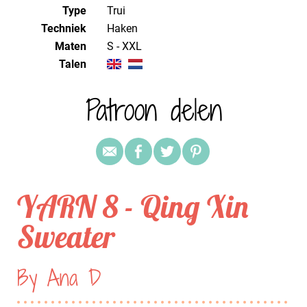
Type
Trui
Techniek
haken
Maten
S - XXL
Talen
Patroon delen
YARN 8 - Qing Xin
Sweater
By Ana D