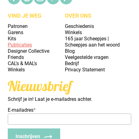
VIND JE WEG
OVER ONS
Patronen
Geschiedenis
Garens
Winkels
Kits
165 jaar Scheepjes |
Publicaties
Scheepjes aan het woord
Designer Collective
Blog
Friends
Veelgestelde vragen
CAL's & MAL's
Bedrijf
Winkels
Privacy Statement
Nieuwsbrief
Schrijf je in! Laat je e-mailadres achter.
E-mailadres
*
Inschrijven