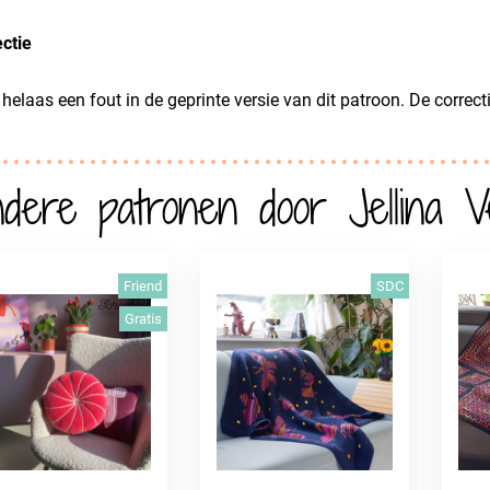
ctie
t helaas een fout in de geprinte versie van dit patroon. De correct
dere patronen door Jellina V
Friend
SDC
Gratis