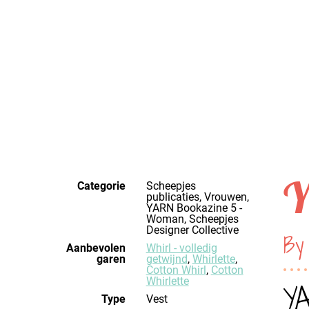
Y
Categorie
Scheepjes
publicaties, Vrouwen,
YARN Bookazine 5 -
Woman, Scheepjes
Designer Collective
By 
Aanbevolen
Whirl - volledig
garen
getwijnd
,
Whirlette
,
Cotton Whirl
,
Cotton
Whirlette
YA
Type
Vest