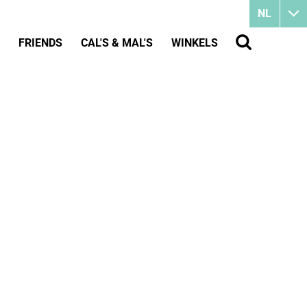
NL
FRIENDS
CAL'S & MAL'S
WINKELS