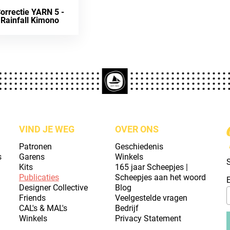
orrectie YARN 5 -
Rainfall Kimono
VIND JE WEG
OVER ONS
Patronen
Geschiedenis
s
Garens
Winkels
S
Kits
165 jaar Scheepjes |
Publicaties
Scheepjes aan het woord
Designer Collective
Blog
Friends
Veelgestelde vragen
CAL's & MAL's
Bedrijf
Winkels
Privacy Statement