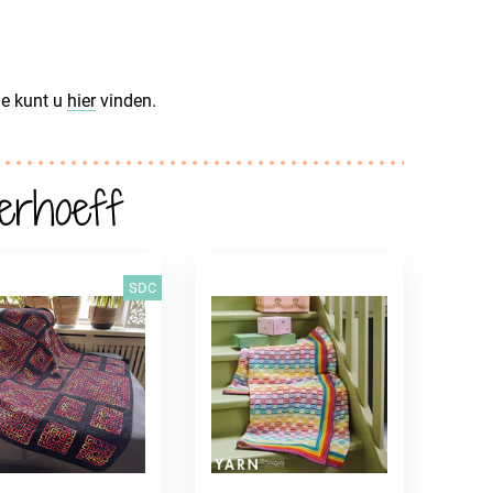
ie kunt u
hier
vinden.
erhoeff
SDC