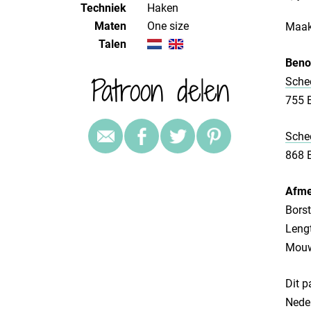
Techniek
haken
Maten
one size
Maak 
Talen
Beno
Patroon delen
Schee
755 
Schee
868 B
Afme
Bors
Leng
Mouw
Dit p
Neder