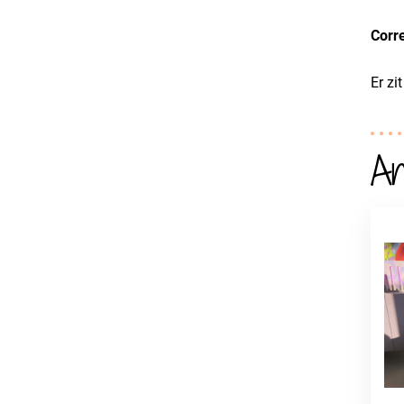
Corre
Er zi
An