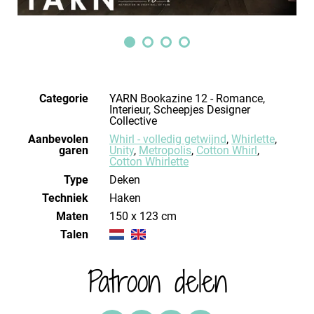
Categorie
YARN Bookazine 12 - Romance,
Interieur, Scheepjes Designer
Collective
Aanbevolen
Whirl - volledig getwijnd
,
Whirlette
,
garen
Unity
,
Metropolis
,
Cotton Whirl
,
Cotton Whirlette
Type
Deken
Techniek
haken
Maten
150 x 123 cm
Talen
Patroon delen