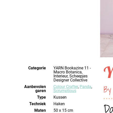
Y
Categorie
YARN Bookazine 11 -
Macro Botanica,
Interieur, Scheepjes
Designer Collective
By 
Aanbevolen
Colour Crafter
,
Panda
,
garen
Scrumptious
Type
Kussen
Techniek
haken
Da
Maten
50 x 15 cm