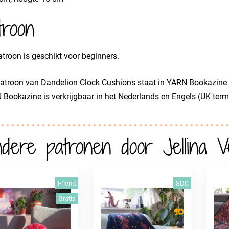
troon
atroon is geschikt voor beginners.
atroon van Dandelion Clock Cushions staat in YARN Bookazine 
Bookazine is verkrijgbaar in het Nederlands en Engels (UK term
dere patronen door Jellina V
Friend
SDC
Gratis