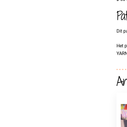
Pa
Dit p
Het p
YARN 
An