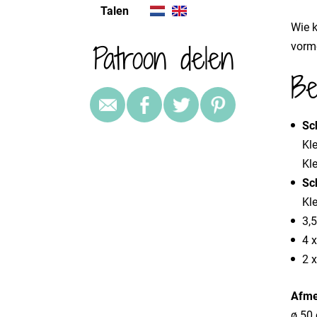
Talen
Wie 
Patroon delen
vorme
Be
Sc
Kl
Kl
Sc
Kle
3,
4 
2 
Afme
ø 50