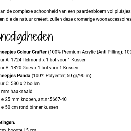
kan de complexe schoonheid van een paardenbloem vol pluisjes
n die de natuur creëert, zullen deze dromerige woonaccessoires
nodigdheden
heepjes Colour Crafter
(100% Premium Acrylic (Anti Pilling); 1
eur A: 1724 Helmond x 1 bol voor 1 Kussen
eur B: 1820 Goes x 1 bol voor 1 Kussen
heepjes Panda
(100% Polyester; 50 gr/90 m)
ur C: 580 x 2 bollen
5 mm haaknaald
x ø 25 mm knopen, art.nr.5667-40
x ø 50 cm rond binnenkussen
tingen:
 cm, hoogte 15 cm