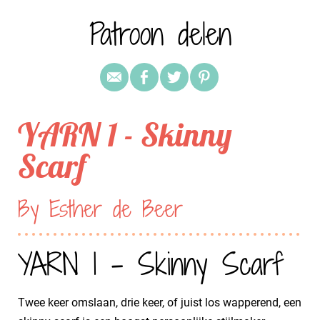
Patroon delen
YARN 1 - Skinny
Scarf
By Esther de Beer
YARN 1 - Skinny Scarf
Twee keer omslaan, drie keer, of juist los wapperend, een