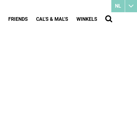
NL
FRIENDS
CAL'S & MAL'S
WINKELS