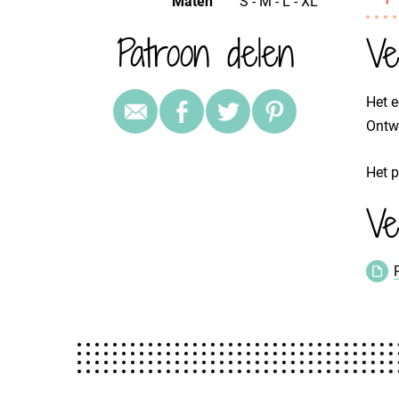
Maten
S - M - L - XL
Patroon delen
Ve
Het e
Ontwe
Het p
Ve