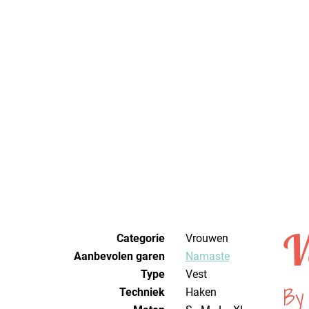
V
Categorie
Vrouwen
Aanbevolen garen
Namaste
Type
Vest
By
Techniek
haken